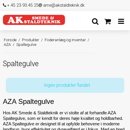
+ 45 23 93 45 25
arne@akstaldteknik.dk
Forside
/
Produkter
/
Foderanlæg og Inventar
/
AZA
/
Spaltegulve
Spaltegulve
Ingen produkter fundet.
AZA Spaltegulve
Hos AK Smede & Staldteknik er vi stolte af at forhandle AZA 
Spaltegulve, som er kendt for deres høje kvalitet og holdbarhed. 
AZA Spaltegulve er designet til at opfylde behovene i moderne 
landbrug, hvor effektivitet og dyrevelfærd er i fokus. Med en bred 