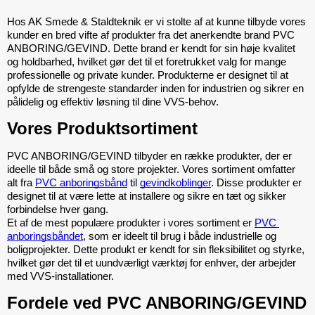
Hos AK Smede & Staldteknik er vi stolte af at kunne tilbyde vores 
kunder en bred vifte af produkter fra det anerkendte brand PVC 
ANBORING/GEVIND. Dette brand er kendt for sin høje kvalitet 
og holdbarhed, hvilket gør det til et foretrukket valg for mange 
professionelle og private kunder. Produkterne er designet til at 
opfylde de strengeste standarder inden for industrien og sikrer en 
pålidelig og effektiv løsning til dine VVS-behov.
Vores Produktsortiment
PVC ANBORING/GEVIND tilbyder en række produkter, der er 
ideelle til både små og store projekter. Vores sortiment omfatter 
alt fra 
PVC anboringsbånd
 til 
gevindkoblinger
. Disse produkter er 
designet til at være lette at installere og sikre en tæt og sikker 
forbindelse hver gang.
Et af de mest populære produkter i vores sortiment er 
PVC 
anboringsbåndet
, som er ideelt til brug i både industrielle og 
boligprojekter. Dette produkt er kendt for sin fleksibilitet og styrke, 
hvilket gør det til et uundværligt værktøj for enhver, der arbejder 
med VVS-installationer.
Fordele ved PVC ANBORING/GEVIND 