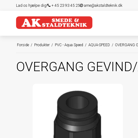
Lad os hjælpe dig!
+ 45 23 93 45 25
arne@akstaldteknik.dk
Forside
/
Produkter
/
PVC - Aqua Speed
/
AQUA-SPEED
/
OVERGANG G
OVERGANG GEVIND/