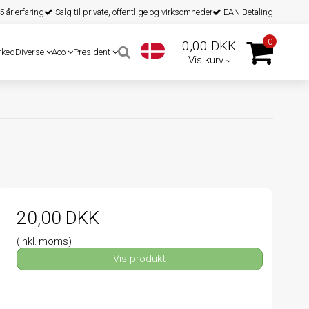
 år erfaring
Salg til private, offentlige og virksomheder
EAN Betaling
0
0,00 DKK
rked
Diverse
Aco
President
Vis kurv
20,00 DKK
(inkl. moms)
Vis produkt