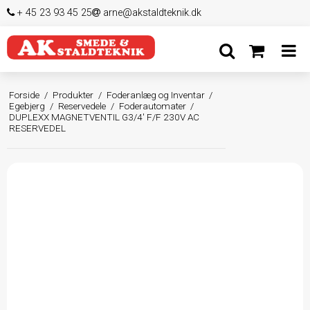
+ 45 23 93 45 25
arne@akstaldteknik.dk
Forside
/
Produkter
/
Foderanlæg og Inventar
/
Egebjerg
/
Reservedele
/
Foderautomater
/
DUPLEXX MAGNETVENTIL G3/4' F/F 230V AC
RESERVEDEL