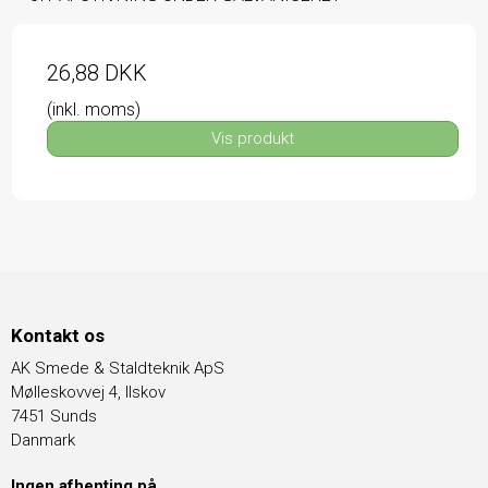
26,88 DKK
(inkl. moms)
Vis produkt
Kontakt os
AK Smede & Staldteknik ApS
Mølleskovvej 4, Ilskov
7451 Sunds
Danmark
Ingen afhenting på