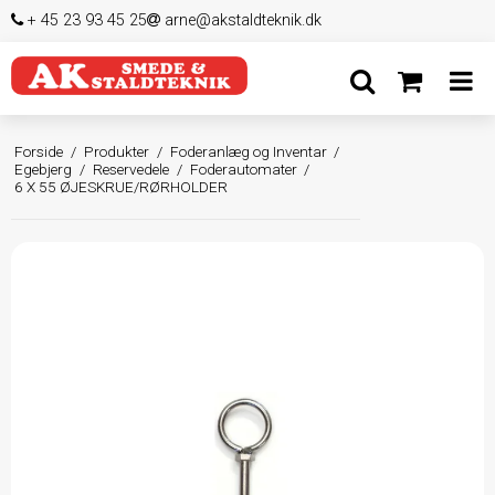
+ 45 23 93 45 25
arne@akstaldteknik.dk
Forside
/
Produkter
/
Foderanlæg og Inventar
/
Egebjerg
/
Reservedele
/
Foderautomater
/
6 X 55 ØJESKRUE/RØRHOLDER