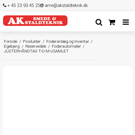
+ 45 23 93 45 25
arne@akstaldteknik.dk
Forside
/
Produkter
/
Foderanlæg og Inventar
/
Egebjerg
/
Reservedele
/
Foderautomater
/
JUSTERHÅNDTAG T-O-M USAMLET