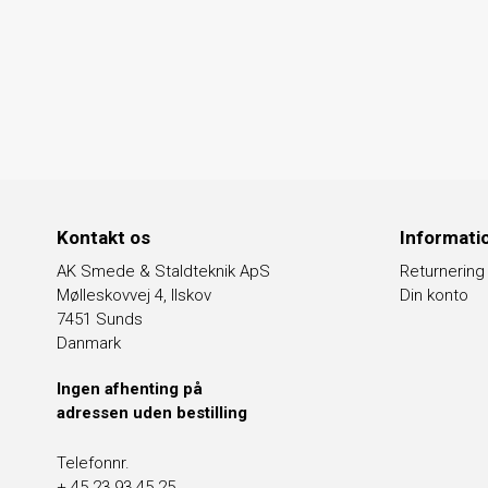
Kontakt os
Informati
AK Smede & Staldteknik ApS
Returnering
Mølleskovvej 4, Ilskov
Din konto
7451 Sunds
Danmark
Ingen afhenting på
adressen uden bestilling
Telefonnr.
+ 45 23 93 45 25