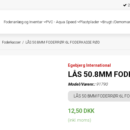
25
Foderanlæg og Inventar
PVC - Aqua Speed
Plastplader
Brugt-/Demoma
/
Foderkasser
/
LÅS 50.8MM FODERRØR 6L FODERKASSE RØD
Egebjerg International
LÅS 50.8MM FOD
Model/Varenr.:
91790
LÅS 50.8MM FODERRØR 6L F
12,50 DKK
(inkl. moms)