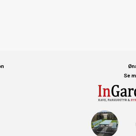
on
Øns
Se m