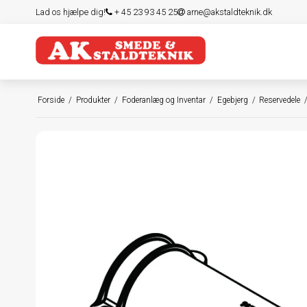
Lad os hjælpe dig!
+ 45 23 93 45 25
arne@akstaldteknik.dk
Forside
/
Produkter
/
Foderanlæg og Inventar
/
Egebjerg
/
Reservedele