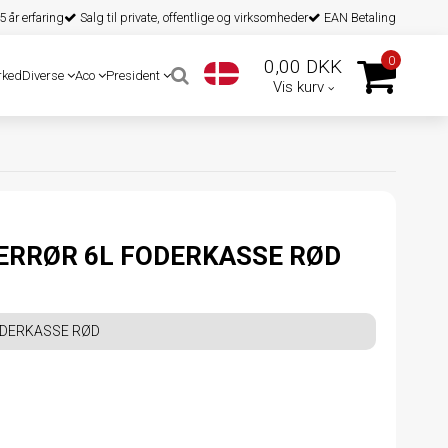
 år erfaring
Salg til private, offentlige og virksomheder
EAN Betaling
0
0,00 DKK
rked
Diverse
Aco
President
Vis kurv
ERRØR 6L FODERKASSE RØD
ODERKASSE RØD