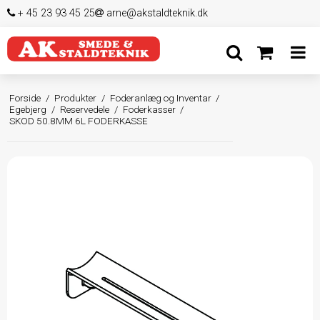
+ 45 23 93 45 25
arne@akstaldteknik.dk
Forside
/
Produkter
/
Foderanlæg og Inventar
/
Egebjerg
/
Reservedele
/
Foderkasser
/
SKOD 50.8MM 6L FODERKASSE