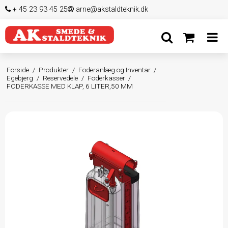
+ 45 23 93 45 25
arne@akstaldteknik.dk
Forside
/
Produkter
/
Foderanlæg og Inventar
/
Egebjerg
/
Reservedele
/
Foderkasser
/
FODERKASSE MED KLAP, 6 LITER,50 MM