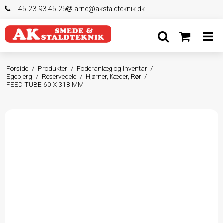
+ 45 23 93 45 25
arne@akstaldteknik.dk
Forside
/
Produkter
/
Foderanlæg og Inventar
/
Egebjerg
/
Reservedele
/
Hjørner, Kæder, Rør
/
FEED TUBE 60 X 318 MM