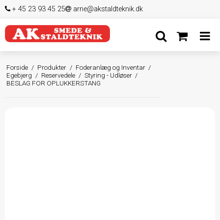
+ 45 23 93 45 25
arne@akstaldteknik.dk
Forside
/
Produkter
/
Foderanlæg og Inventar
/
Egebjerg
/
Reservedele
/
Styring - Udløser
/
BESLAG FOR OPLUKKERSTANG