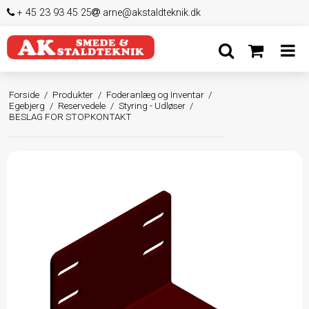
+ 45 23 93 45 25
arne@akstaldteknik.dk
Forside
/
Produkter
/
Foderanlæg og Inventar
/
Egebjerg
/
Reservedele
/
Styring - Udløser
/
BESLAG FOR STOPKONTAKT