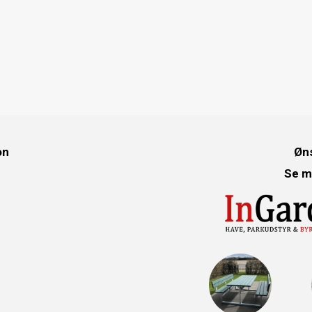
on
Øns
Se m