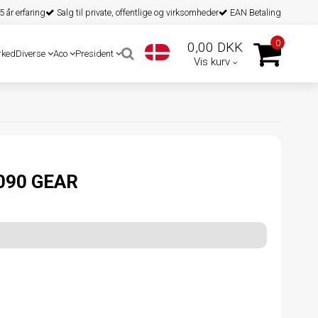
 år erfaring
Salg til private, offentlige og virksomheder
EAN Betaling
0
0,00 DKK
rked
Diverse
Aco
President
Vis kurv
090 GEAR