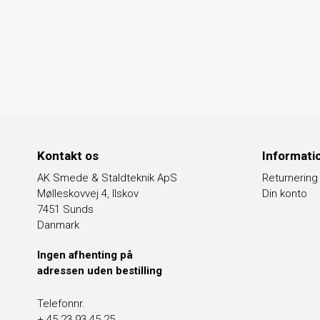
Kontakt os
Informati
AK Smede & Staldteknik ApS
Returnering
Mølleskovvej 4, Ilskov
Din konto
7451 Sunds
Danmark
Ingen afhenting på
adressen uden bestilling
Telefonnr.
+ 45 23 93 45 25