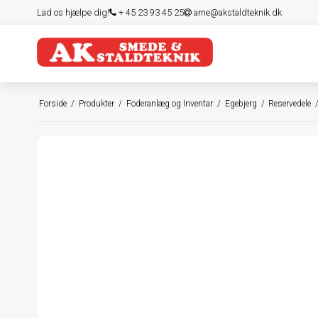
Lad os hjælpe dig!
+ 45 23 93 45 25
arne@akstaldteknik.dk
Forside
/
Produkter
/
Foderanlæg og Inventar
/
Egebjerg
/
Reservedele