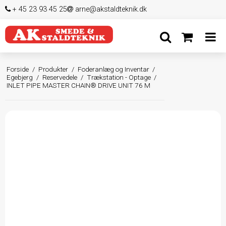
+ 45 23 93 45 25
arne@akstaldteknik.dk
Forside
/
Produkter
/
Foderanlæg og Inventar
/
Egebjerg
/
Reservedele
/
Trækstation - Optage
/
INLET PIPE MASTER CHAIN® DRIVE UNIT 76 M