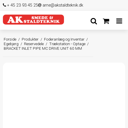
+ 45 23 93 45 25
arne@akstaldteknik.dk
Forside
/
Produkter
/
Foderanlæg og Inventar
/
Egebjerg
/
Reservedele
/
Trækstation - Optage
/
BRACKET INLET PIPE MC DRIVE UNIT 60 MM