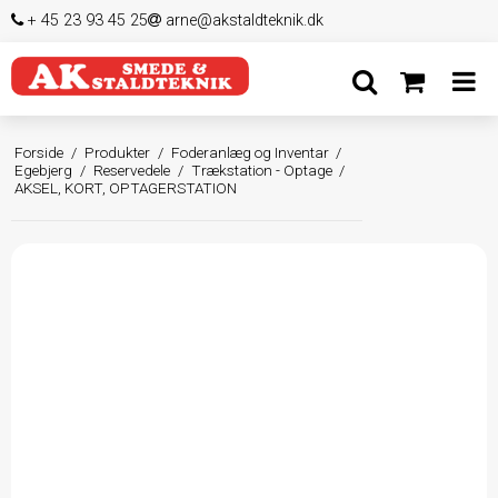
+ 45 23 93 45 25
arne@akstaldteknik.dk
Forside
/
Produkter
/
Foderanlæg og Inventar
/
Egebjerg
/
Reservedele
/
Trækstation - Optage
/
AKSEL, KORT, OPTAGERSTATION