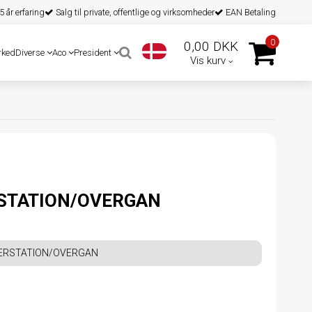
 år erfaring
Salg til private, offentlige og virksomheder
EAN Betaling
0
0,00 DKK
rked
Diverse
Aco
President
Vis kurv
STATION/OVERGAN
ERSTATION/OVERGAN