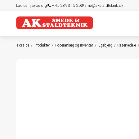
Lad os hjælpe dig!
+ 45 23 93 45 25
arne@akstaldteknik.dk
Forside
/
Produkter
/
Foderanlæg og Inventar
/
Egebjerg
/
Reservedele