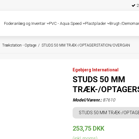
25
Foderanlæg og Inventar
PVC - Aqua Speed
Plastplader
Brugt-/Demoma
/
Trækstation - Optage
/
STUDS 50 MM TRÆK-/OPTAGERSTATION/OVERGAN
Egebjerg International
STUDS 50 MM
TRÆK-/OPTAGER
Model/Varenr.:
87610
STUDS 50 MM TRÆK-/OPTAG
253,75 DKK
(inkl. moms)