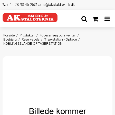
+ 45 23 93 45 25
arne@akstaldteknik.dk
Forside
/
Produkter
/
Foderanlæg og Inventar
/
Egebjerg
/
Reservedele
/
Trækstation - Optage
/
KOBLINGSSLANGE OPTAGERSTATION