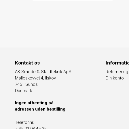
Kontakt os
Informati
AK Smede & Staldteknik ApS
Returnering
Mølleskovvej 4, Ilskov
Din konto
7451 Sunds
Danmark
Ingen afhenting på
adressen uden bestilling
Telefonnr.
+ 45 23 93 45 25