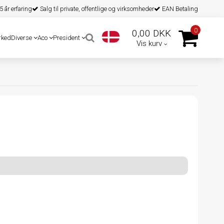
 år erfaring
Salg til private, offentlige og virksomheder
EAN Betaling
0
0,00 DKK
rked
Diverse
Aco
President
Vis kurv