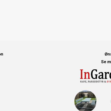
on
Øns
Se m