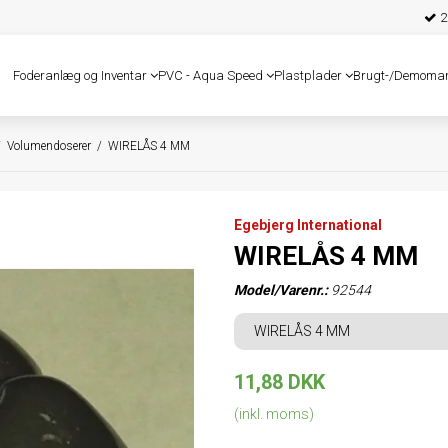
25
Foderanlæg og Inventar
PVC - Aqua Speed
Plastplader
Brugt-/Demoma
/
Volumendoserer
/
WIRELÅS 4 MM
Egebjerg International
WIRELÅS 4 MM
Model/Varenr.:
92544
WIRELÅS 4 MM
11,88 DKK
(inkl. moms)