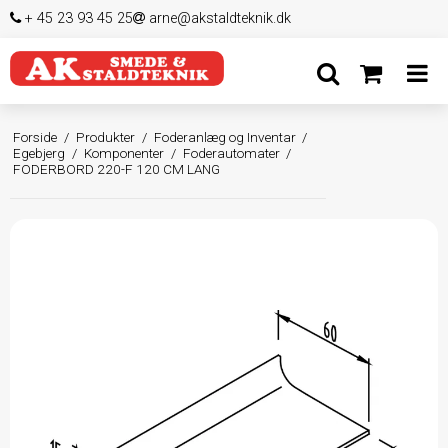
+ 45 23 93 45 25
arne@akstaldteknik.dk
Forside
/
Produkter
/
Foderanlæg og Inventar
/
Egebjerg
/
Komponenter
/
Foderautomater
/
FODERBORD 220-F 120 CM LANG