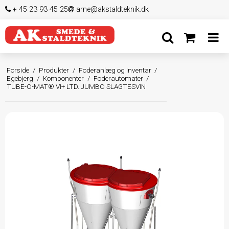
+ 45 23 93 45 25
arne@akstaldteknik.dk
Forside
/
Produkter
/
Foderanlæg og Inventar
/
Egebjerg
/
Komponenter
/
Foderautomater
/
TUBE-O-MAT® VI+ LTD. JUMBO SLAGTESVIN