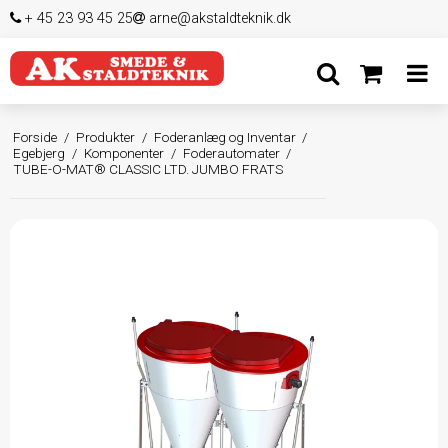
+ 45 23 93 45 25
arne@akstaldteknik.dk
Forside
/
Produkter
/
Foderanlæg og Inventar
/
Egebjerg
/
Komponenter
/
Foderautomater
/
TUBE-O-MAT® CLASSIC LTD. JUMBO FRATS