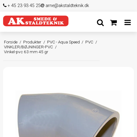
+ 45 23 93 45 25
arne@akstaldteknik.dk
Forside
/
Produkter
/
PVC - Aqua Speed
/
PVC
/
VINKLER/BØJNINGER-PVC
/
Vinkel-pvc 63 mm 45 gr