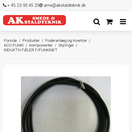
+ 45 23 93 45 25
arne@akstaldteknik.dk
Forside
/
Produkter
/
Foderanlæg og Inventar
/
ACO FUNKI
/
Komponenter
/
Styringer
/
INDUKTIV FØLER F/FUNKINET