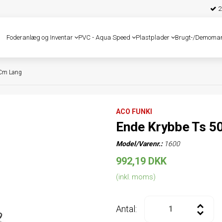
25
Foderanlæg og Inventar
PVC - Aqua Speed
Plastplader
Brugt-/Demoma
 Cm Lang
ACO FUNKI
Ende Krybbe Ts 5
Model/Varenr.:
1600
992,19 DKK
(inkl. moms)
Antal: