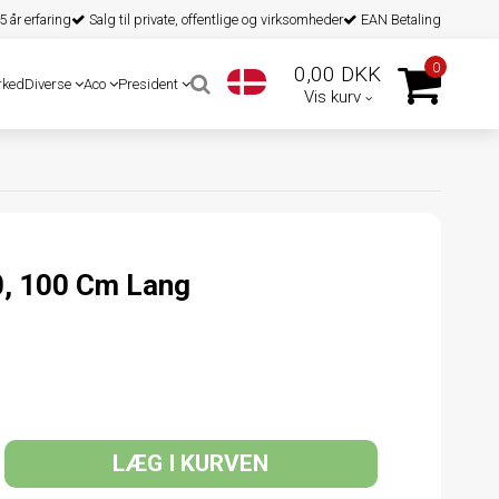
 år erfaring
Salg til private, offentlige og virksomheder
EAN Betaling
0
0,00 DKK
rked
Diverse
Aco
President
Vis kurv
0, 100 Cm Lang
LÆG I KURVEN