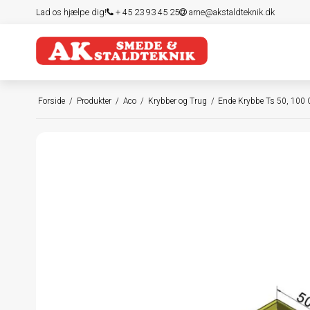
Lad os hjælpe dig!
+ 45 23 93 45 25
arne@akstaldteknik.dk
Forside
/
Produkter
/
Aco
/
Krybber og Trug
/
Ende Krybbe Ts 50, 100