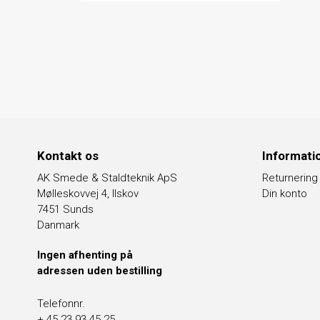
Kontakt os
Informati
AK Smede & Staldteknik ApS
Returnering
Mølleskovvej 4, Ilskov
Din konto
7451 Sunds
Danmark
Ingen afhenting på
adressen uden bestilling
Telefonnr.
+ 45 23 93 45 25