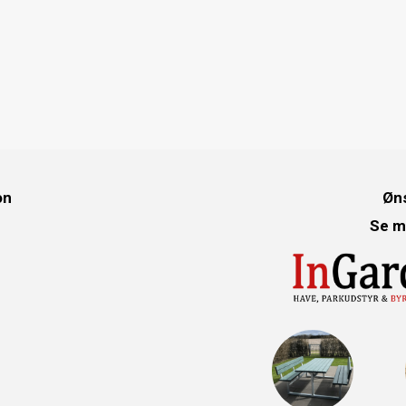
on
Øns
Se m