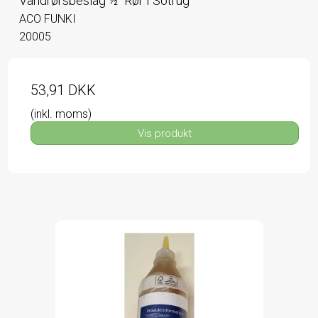
Vandrørsbeslag ½" Rør I Sotrug
ACO FUNKI
20005
53,91 DKK
(inkl. moms)
Vis produkt