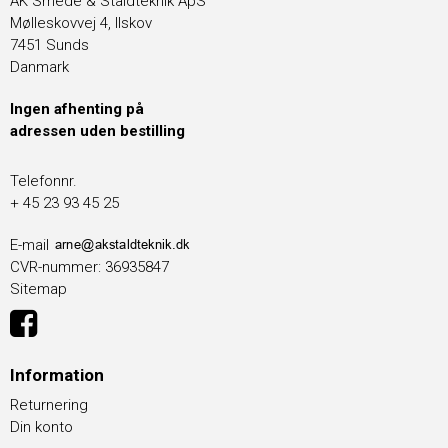
AK Smede & Staldteknik ApS
Mølleskovvej 4, Ilskov
7451 Sunds
Danmark
Ingen afhenting på
adressen uden bestilling
Telefonnr.
+ 45 23 93 45 25
E-mail
CVR-nummer
:
36935847
Sitemap
Information
Returnering
Din konto