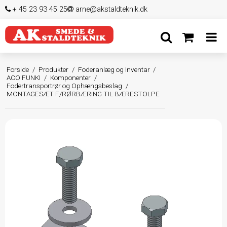
+ 45 23 93 45 25
arne@akstaldteknik.dk
Forside
/
Produkter
/
Foderanlæg og Inventar
/
ACO FUNKI
/
Komponenter
/
Fodertransportrør og Ophængsbeslag
/
MONTAGESÆT F/RØRBÆRING TIL BÆRESTOLPE