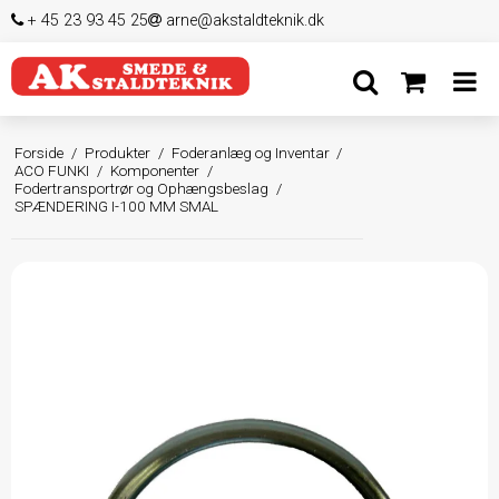
+ 45 23 93 45 25
arne@akstaldteknik.dk
Forside
/
Produkter
/
Foderanlæg og Inventar
/
ACO FUNKI
/
Komponenter
/
Fodertransportrør og Ophængsbeslag
/
SPÆNDERING I-100 MM SMAL