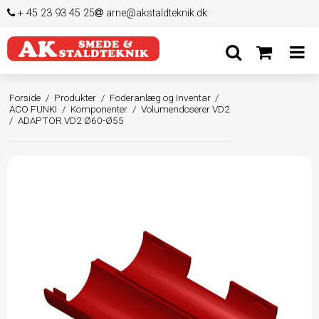
+ 45 23 93 45 25
arne@akstaldteknik.dk
Forside
/
Produkter
/
Foderanlæg og Inventar
/
ACO FUNKI
/
Komponenter
/
Volumendoserer VD2
/
ADAPTOR VD2 Ø60-Ø55