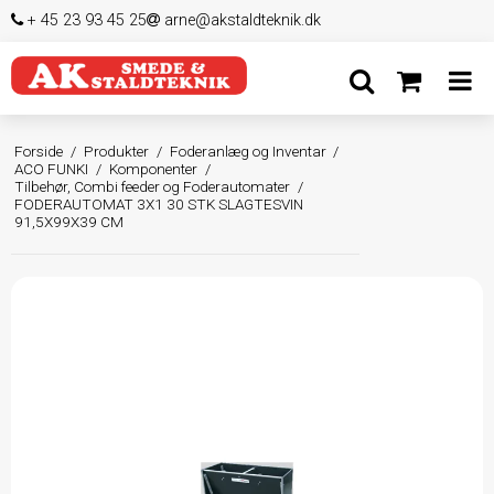
+ 45 23 93 45 25
arne@akstaldteknik.dk
Forside
/
Produkter
/
Foderanlæg og Inventar
/
ACO FUNKI
/
Komponenter
/
Tilbehør, Combi feeder og Foderautomater
/
FODERAUTOMAT 3X1 30 STK SLAGTESVIN
91,5X99X39 CM