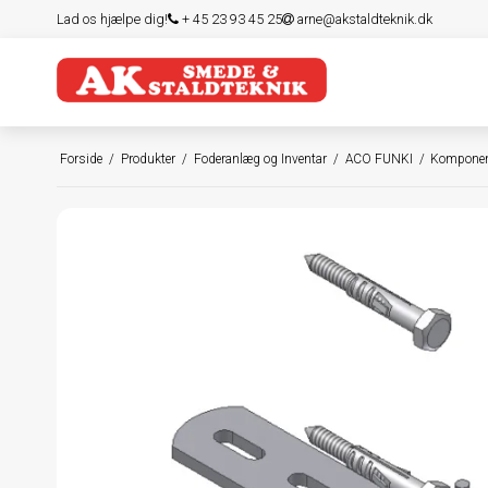
Lad os hjælpe dig!
+ 45 23 93 45 25
arne@akstaldteknik.dk
Forside
/
Produkter
/
Foderanlæg og Inventar
/
ACO FUNKI
/
Komponen