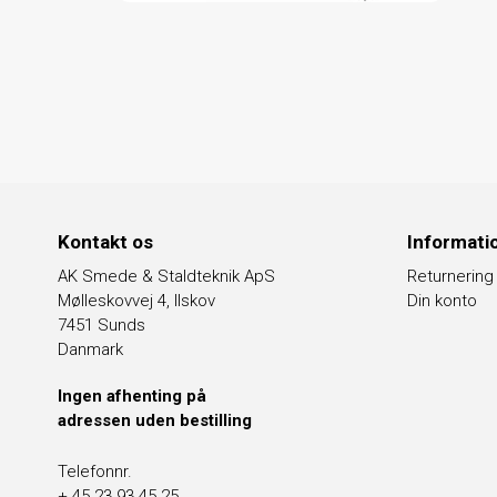
Kontakt os
Informati
AK Smede & Staldteknik ApS
Returnering
Mølleskovvej 4, Ilskov
Din konto
7451 Sunds
Danmark
Ingen afhenting på
adressen uden bestilling
Telefonnr.
+ 45 23 93 45 25