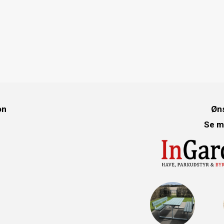
on
Øns
Se m