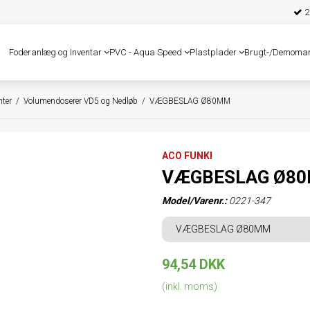
25
Foderanlæg og Inventar
PVC - Aqua Speed
Plastplader
Brugt-/Demoma
ter
/
Volumendoserer VD5 og Nedløb
/
VÆGBESLAG Ø80MM
ACO FUNKI
VÆGBESLAG Ø8
Model/Varenr.:
0221-347
VÆGBESLAG Ø80MM
94,54 DKK
(inkl. moms)