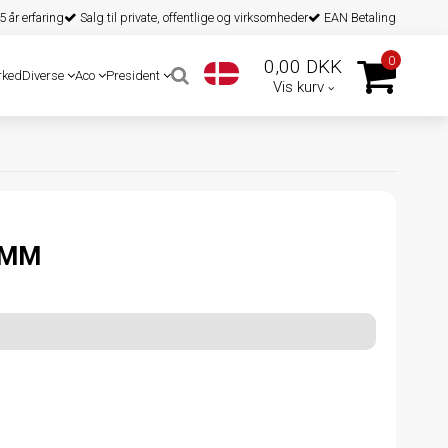
 år erfaring
Salg til private, offentlige og virksomheder
EAN Betaling
0
0,00 DKK
rked
Diverse
Aco
President
Vis kurv
0MM