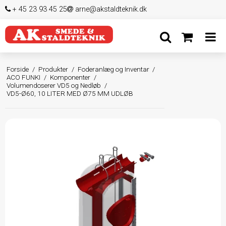
+ 45 23 93 45 25
arne@akstaldteknik.dk
Forside
/
Produkter
/
Foderanlæg og Inventar
/
ACO FUNKI
/
Komponenter
/
Volumendoserer VD5 og Nedløb
/
VD5-Ø60, 10 LITER MED Ø75 MM UDLØB