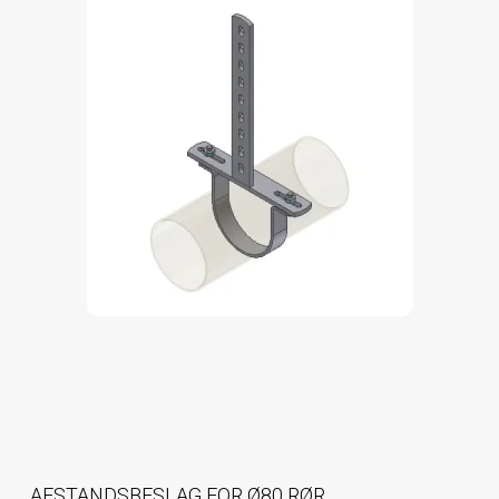
AFSTANDSBESLAG FOR Ø80 RØR