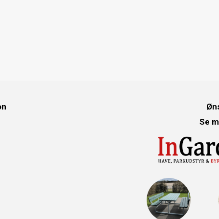
on
Øns
Se m