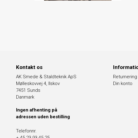
Kontakt os
Informati
AK Smede & Staldteknik ApS
Returnering
Mølleskovvej 4, Ilskov
Din konto
7451 Sunds
Danmark
Ingen afhenting på
adressen uden bestilling
Telefonnr.
+ 45 23 93 45 25