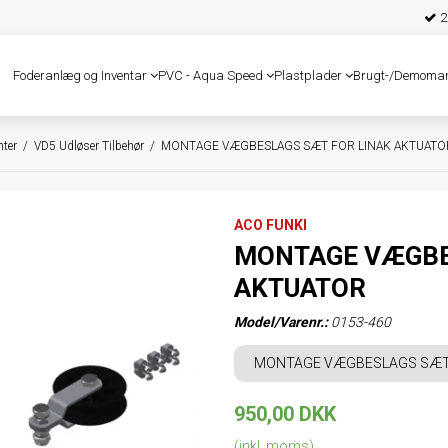
25
Foderanlæg og Inventar
PVC - Aqua Speed
Plastplader
Brugt-/Demoma
ter
/
VD5 Udløser Tilbehør
/
MONTAGE VÆGBESLAGS SÆT FOR LINAK AKTUATO
ACO FUNKI
MONTAGE VÆGBE
AKTUATOR
Model/Varenr.:
0153-460
MONTAGE VÆGBESLAGS SÆT 
950,00 DKK
(inkl. moms)