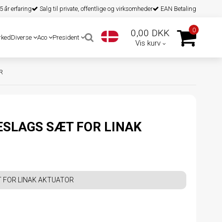
 år erfaring
Salg til private, offentlige og virksomheder
EAN Betaling
0
0,00 DKK
rked
Diverse
Aco
President
Vis kurv
R
SLAGS SÆT FOR LINAK
FOR LINAK AKTUATOR