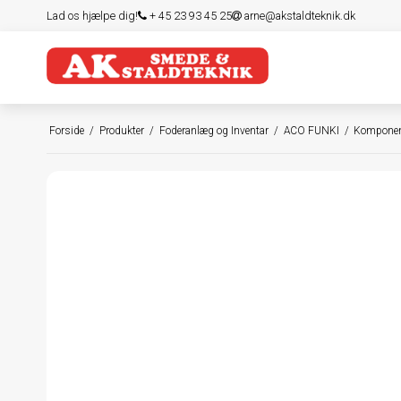
Lad os hjælpe dig!
+ 45 23 93 45 25
arne@akstaldteknik.dk
Forside
/
Produkter
/
Foderanlæg og Inventar
/
ACO FUNKI
/
Komponen