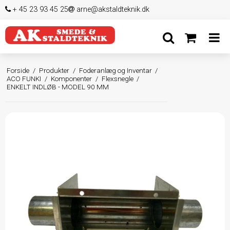
+ 45 23 93 45 25
arne@akstaldteknik.dk
Forside
/
Produkter
/
Foderanlæg og Inventar
/
ACO FUNKI
/
Komponenter
/
Flexsnegle
/
ENKELT INDLØB - MODEL 90 MM