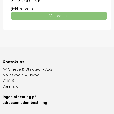
3.239,06 DKK
(inkl. moms)
Vis produkt
Kontakt os
AK Smede & Staldteknik ApS
Mølleskovvej 4, Ilskov
7451 Sunds
Danmark
Ingen afhenting på
adressen uden bestilling