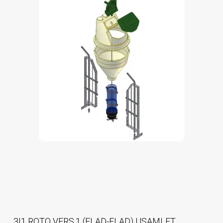
3I1 ROTO VERS.1 (FLAD-FLAD) USAMLET