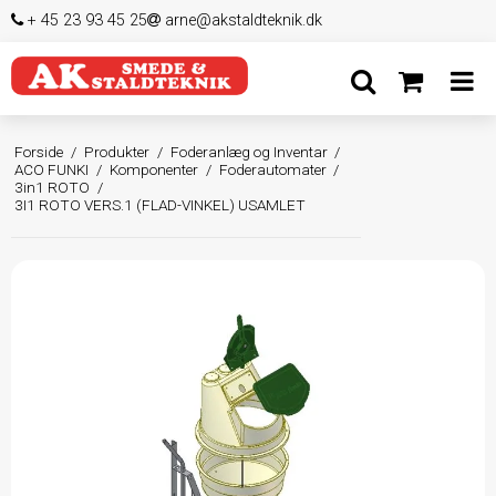
+ 45 23 93 45 25
arne@akstaldteknik.dk
Forside
/
Produkter
/
Foderanlæg og Inventar
/
ACO FUNKI
/
Komponenter
/
Foderautomater
/
3in1 ROTO
/
3I1 ROTO VERS.1 (FLAD-VINKEL) USAMLET