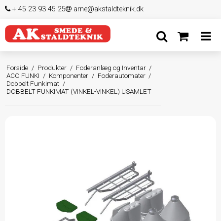
+ 45 23 93 45 25
arne@akstaldteknik.dk
Forside
/
Produkter
/
Foderanlæg og Inventar
/
ACO FUNKI
/
Komponenter
/
Foderautomater
/
Dobbelt Funkimat
/
DOBBELT FUNKIMAT (VINKEL-VINKEL) USAMLET