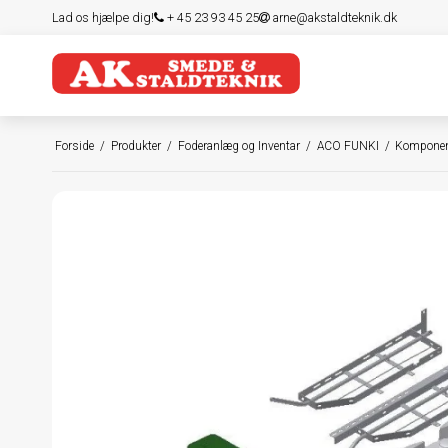
Lad os hjælpe dig!
+ 45 23 93 45 25
arne@akstaldteknik.dk
Forside
/
Produkter
/
Foderanlæg og Inventar
/
ACO FUNKI
/
Komponen