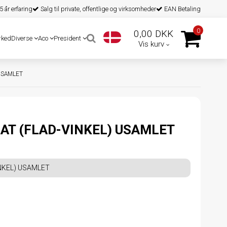
 år erfaring
Salg til private, offentlige og virksomheder
EAN Betaling
0
0,00 DKK
rked
Diverse
Aco
President
Vis kurv
USAMLET
AT (FLAD-VINKEL) USAMLET
NKEL) USAMLET