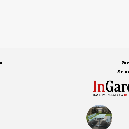
on
Øns
Se m