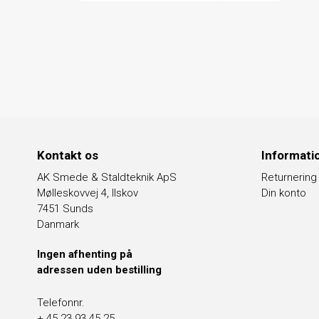
Kontakt os
Informati
AK Smede & Staldteknik ApS
Returnering
Mølleskovvej 4, Ilskov
Din konto
7451 Sunds
Danmark
Ingen afhenting på
adressen uden bestilling
Telefonnr.
+ 45 23 93 45 25