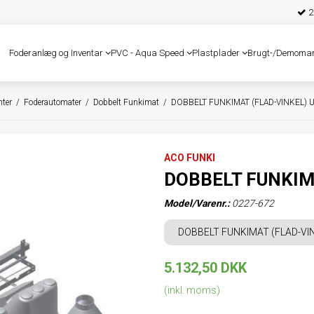
25
Foderanlæg og Inventar
PVC - Aqua Speed
Plastplader
Brugt-/Demoma
ter
/
Foderautomater
/
Dobbelt Funkimat
/
DOBBELT FUNKIMAT (FLAD-VINKEL) 
ACO FUNKI
DOBBELT FUNKIM
Model/Varenr.:
0227-672
DOBBELT FUNKIMAT (FLAD-VI
5.132,50 DKK
(inkl. moms)