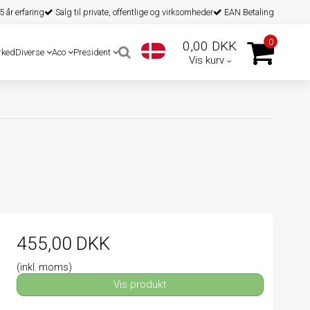
 år erfaring
Salg til private, offentlige og virksomheder
EAN Betaling
0
0,00 DKK
rked
Diverse
Aco
President
Vis kurv
455,00 DKK
(inkl. moms)
Vis produkt