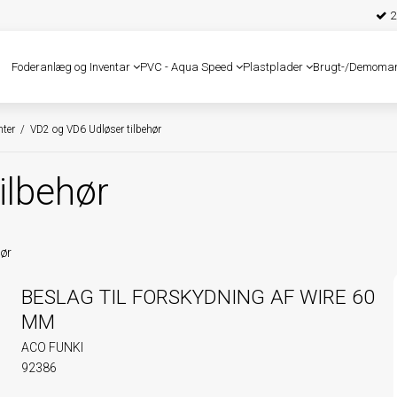
25
Foderanlæg og Inventar
PVC - Aqua Speed
Plastplader
Brugt-/Demoma
ter
/
VD2 og VD6 Udløser tilbehør
ilbehør
hør
BESLAG TIL FORSKYDNING AF WIRE 60
MM
ACO FUNKI
92386