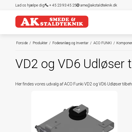
Lad os hjælpe dig!
+ 45 23 93 45 25
arne@akstaldteknik.dk
Forside
/
Produkter
/
Foderanlæg og Inventar
/
ACO FUNKI
/
Komponen
VD2 og VD6 Udløser t
Her findes vores udvalg af ACO Funki VD2 og VD6 Udløser tilbe