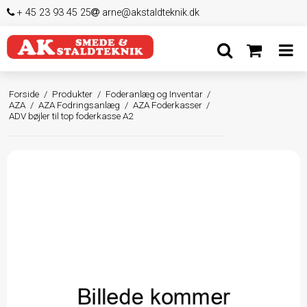
+ 45 23 93 45 25
arne@akstaldteknik.dk
Forside
/
Produkter
/
Foderanlæg og Inventar
/
AZA
/
AZA Fodringsanlæg
/
AZA Foderkasser
/
ADV bøjler til top foderkasse A2