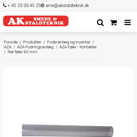
+ 45 23 93 45 25
arne@akstaldteknik.dk
Forside
/
Produkter
/
Foderanlæg og Inventar
/
AZA
/
AZA Fodringsanlæg
/
AZA Føler - Kontakter
/
Rør føler 60 mm