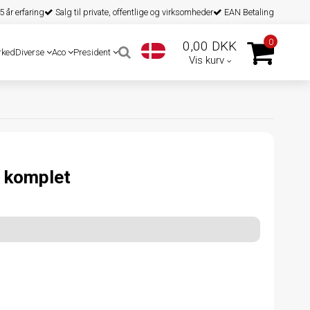
 år erfaring
Salg til private, offentlige og virksomheder
EAN Betaling
0
0,00 DKK
rked
Diverse
Aco
President
Vis kurv
 komplet