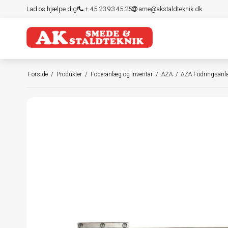
Lad os hjælpe dig!
+ 45 23 93 45 25
arne@akstaldteknik.dk
Forside
/
Produkter
/
Foderanlæg og Inventar
/
AZA
/
AZA Fodringsan