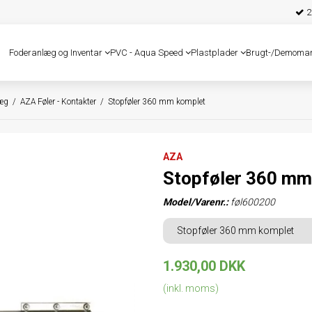
25
Foderanlæg og Inventar
PVC - Aqua Speed
Plastplader
Brugt-/Demoma
læg
/
AZA Føler - Kontakter
/
Stopføler 360 mm komplet
AZA
Stopføler 360 mm
Model/Varenr.:
føl600200
Stopføler 360 mm komplet
1.930,00 DKK
(inkl. moms)