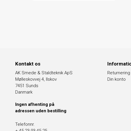
Kontakt os
Informati
AK Smede & Staldteknik ApS
Returnering
Mølleskovvej 4, Ilskov
Din konto
7451 Sunds
Danmark
Ingen afhenting på
adressen uden bestilling
Telefonnr.
+ 45 23 93 45 25