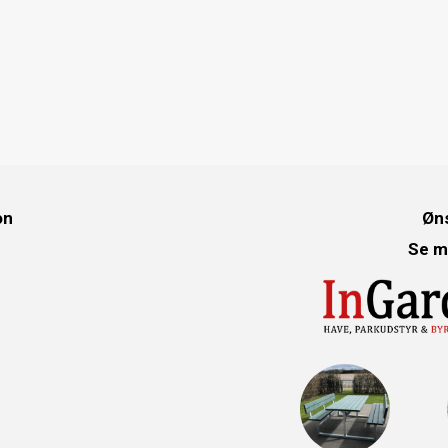
on
Øns
Se m