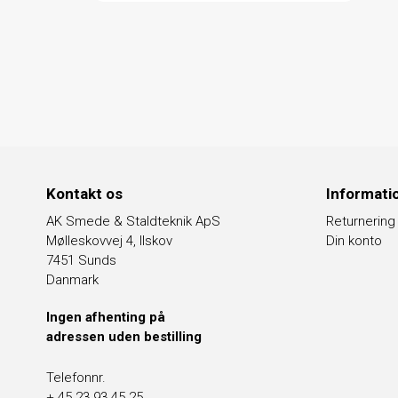
Kontakt os
Informati
AK Smede & Staldteknik ApS
Returnering
Mølleskovvej 4, Ilskov
Din konto
7451 Sunds
Danmark
Ingen afhenting på
adressen uden bestilling
Telefonnr.
+ 45 23 93 45 25