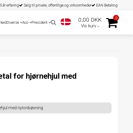
 år erfaring
Salg til private, offentlige og virksomheder
EAN Betaling
0
0,00 DKK
rked
Diverse
Aco
President
Vis kurv
tal for hjørnehjul med
nehjul med nylonbøsning