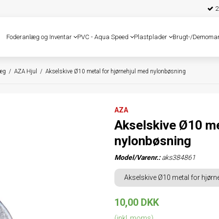
25
Foderanlæg og Inventar
PVC - Aqua Speed
Plastplader
Brugt-/Demoma
læg
/
AZA Hjul
/
Akselskive Ø10 metal for hjørnehjul med nylonbøsning
AZA
Akselskive Ø10 me
nylonbøsning
Model/Varenr.:
aks384861
Akselskive Ø10 metal for hjør
10,00 DKK
(inkl. moms)