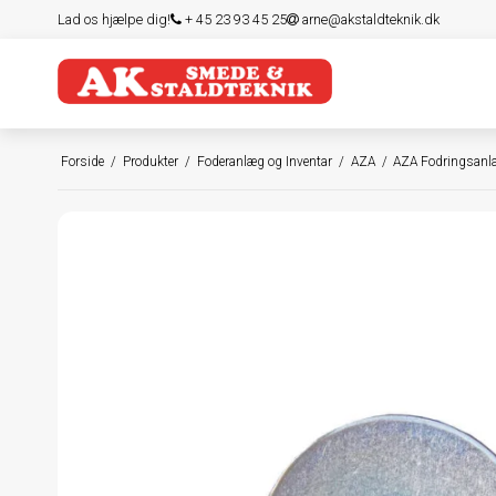
Lad os hjælpe dig!
+ 45 23 93 45 25
arne@akstaldteknik.dk
Forside
/
Produkter
/
Foderanlæg og Inventar
/
AZA
/
AZA Fodringsan