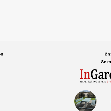
on
Øns
Se m