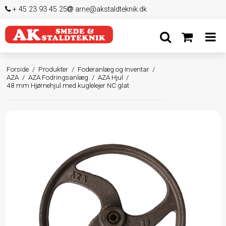
+ 45 23 93 45 25
arne@akstaldteknik.dk
Forside
/
Produkter
/
Foderanlæg og Inventar
/
AZA
/
AZA Fodringsanlæg
/
AZA Hjul
/
48 mm Hjørnehjul med kuglelejer NC glat