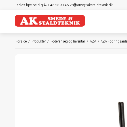
Lad os hjælpe dig!
+ 45 23 93 45 25
arne@akstaldteknik.dk
Forside
/
Produkter
/
Foderanlæg og Inventar
/
AZA
/
AZA Fodringsan