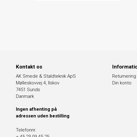
Kontakt os
Informati
AK Smede & Staldteknik ApS
Returnering
Mølleskovvej 4, Ilskov
Din konto
7451 Sunds
Danmark
Ingen afhenting på
adressen uden bestilling
Telefonnr.
+ 45 23 93 45 25