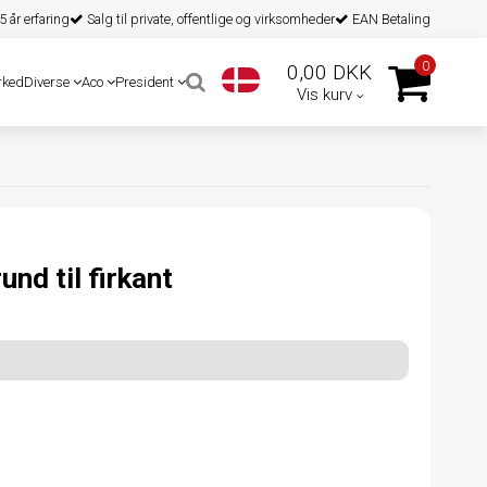
 år erfaring
Salg til private, offentlige og virksomheder
EAN Betaling
0
0,00 DKK
rked
Diverse
Aco
President
Vis kurv
und til firkant