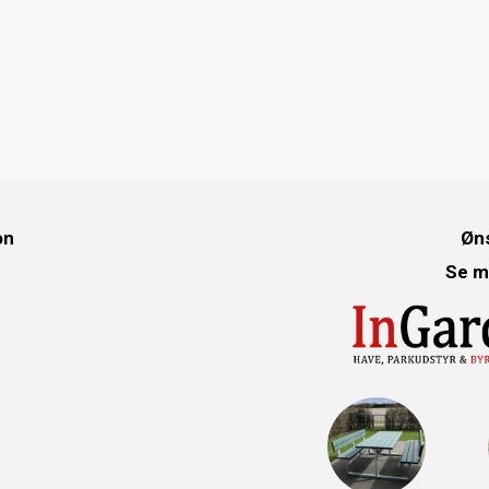
on
Øns
Se m