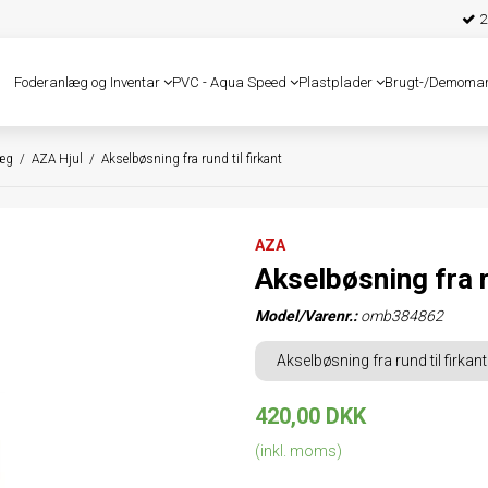
25
Foderanlæg og Inventar
PVC - Aqua Speed
Plastplader
Brugt-/Demoma
læg
/
AZA Hjul
/
Akselbøsning fra rund til firkant
AZA
Akselbøsning fra r
Model/Varenr.:
omb384862
Akselbøsning fra rund til firkant
420,00 DKK
(inkl. moms)