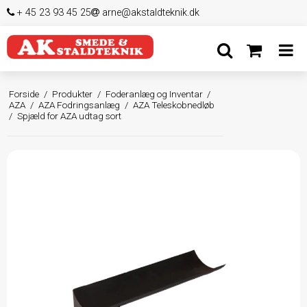
+ 45 23 93 45 25
arne@akstaldteknik.dk
Forside
/
Produkter
/
Foderanlæg og Inventar
/
AZA
/
AZA Fodringsanlæg
/
AZA Teleskobnedløb
/
Spjæld for AZA udtag sort