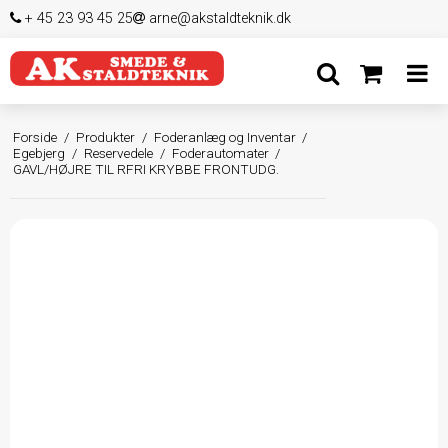
+ 45 23 93 45 25
arne@akstaldteknik.dk
Forside
/
Produkter
/
Foderanlæg og Inventar
/
Egebjerg
/
Reservedele
/
Foderautomater
/
GAVL/HØJRE TIL RFRI KRYBBE FRONTUDG.