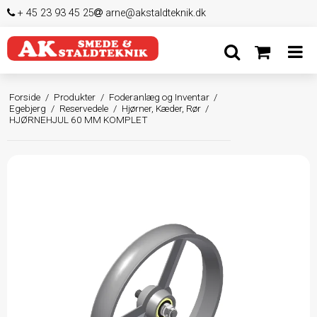
+ 45 23 93 45 25
arne@akstaldteknik.dk
Forside
/
Produkter
/
Foderanlæg og Inventar
/
Egebjerg
/
Reservedele
/
Hjørner, Kæder, Rør
/
HJØRNEHJUL 60 MM KOMPLET