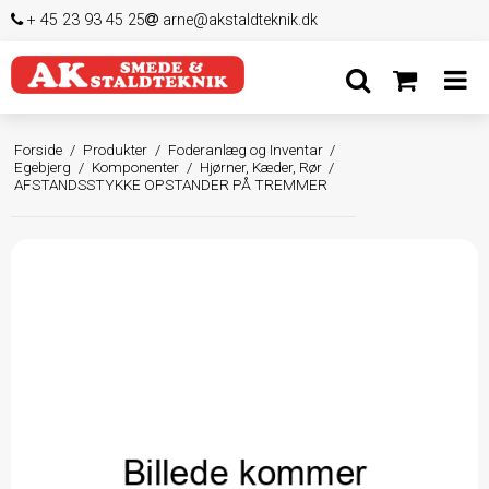
+ 45 23 93 45 25
arne@akstaldteknik.dk
Forside
/
Produkter
/
Foderanlæg og Inventar
/
Egebjerg
/
Komponenter
/
Hjørner, Kæder, Rør
/
AFSTANDSSTYKKE OPSTANDER PÅ TREMMER