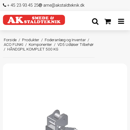
+ 45 23 93 45 25
arne@akstaldteknik.dk
Forside
/
Produkter
/
Foderanlæg og Inventar
/
ACO FUNKI
/
Komponenter
/
VD5 Udløser Tilbehør
/
HÅNDSPIL KOMPLET 500 KG