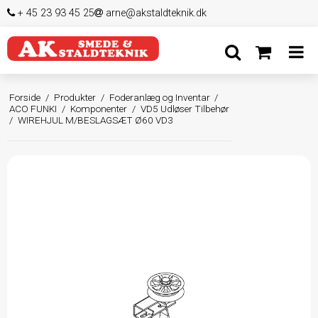
+ 45 23 93 45 25
arne@akstaldteknik.dk
Forside
/
Produkter
/
Foderanlæg og Inventar
/
ACO FUNKI
/
Komponenter
/
VD5 Udløser Tilbehør
/
WIREHJUL M/BESLAGSÆT Ø60 VD3